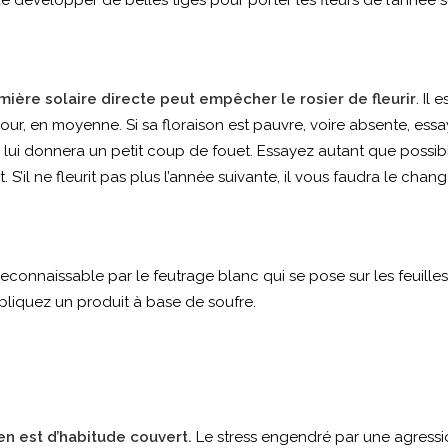
s de développer de belles tiges pour porter les fleurs de l’année s
ière solaire directe peut empêcher le rosier de fleurir
. Il
our, en moyenne. Si sa floraison est pauvre, voire absente, essay
qui lui donnera un petit coup de fouet. Essayez autant que possib
 S’il ne fleurit pas plus l’année suivante, il vous faudra le chan
 reconnaissable par le feutrage blanc qui se pose sur les feuilles
pliquez un produit à base de soufre.
en est d’habitude couvert.
Le stress engendré par une agressio