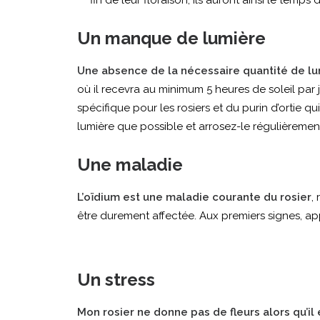
fin de leur floraison, ils auront ainsi le temp
Un manque de lumière
Une absence de la nécessaire quantité de lum
où il recevra au minimum 5 heures de soleil par j
spécifique pour les rosiers et du purin d’ortie 
lumière que possible et arrosez-le régulièrement.
Une maladie
L’oïdium est une maladie courante du rosier
,
être durement affectée. Aux premiers signes, ap
Un stress
Mon rosier ne donne pas de fleurs alors qu’il 