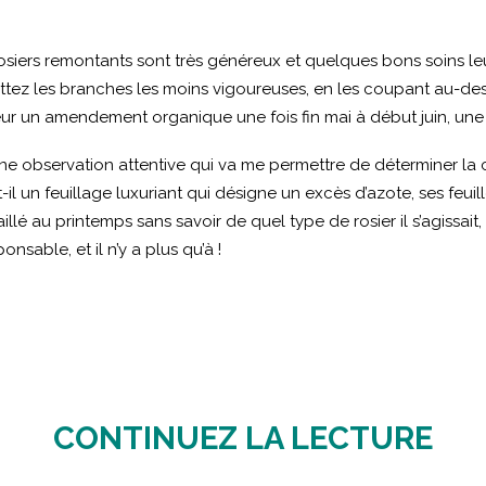
osiers remontants sont très généreux et quelques bons soins leu
tez les branches les moins vigoureuses, en les coupant au-dess
r un amendement organique une fois fin mai à début juin, une foi
 une observation attentive qui va me permettre de déterminer l
 t-il un feuillage luxuriant qui désigne un excès d’azote, ses feui
illé au printemps sans savoir de quel type de rosier il s’agissait,
onsable, et il n’y a plus qu’à !
CONTINUEZ LA LECTURE