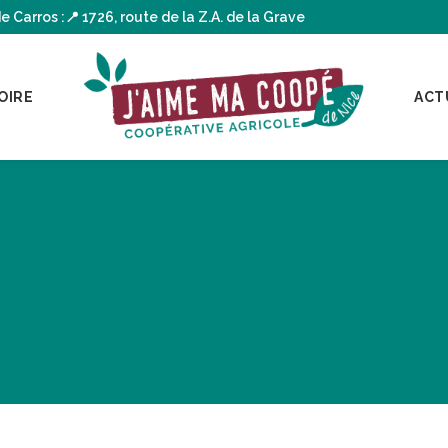
arros :📍 1726, route de la Z.A. de la Grave
OIRE
ACT