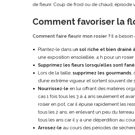
de fleurir. Coup de froid ou de chaud, épisode
Comment favoriser la flo
Comment faire fleurir mon rosier ?
Il a besoin
Plantez-le dans u
n sol riche et bien drain
une exposition ensoleillée, 4 h pour un rosie
Supprimez les fleurs lorsqu’elles sont fan
Lors de la taille,
supprimez les gourmands
,
d’une extrême vigueur et sortent souvent de so
Nourrissez-le
en lui offrant des matières o
cas 1 fois tous les 3 à 4 ans seulement et avan
rosier en pot, car il épuise rapidement les r
tous les 2 ans, en enlevant un peu du terreau 
tous les ans car il y a une déperdition au cour
Arrosez-le
au cours des périodes de sécheresse