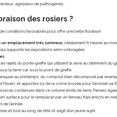
 venteux, agression de pathogènes…
raison des rosiers ?
 de conditions favorables pour offrir une belle floraison.
é à un emplacement très lumineux
, idéalement 6 heures au moi
r qui supporte les expositions semi-ombragées.
ées
.
 ces rejets du porte-greffe qui utilisent la sève au détriment du gr
us la terre car sous le point de greffe.
rganiques au printemps, du compost bien décomposé par exempl
t l’hiver), et apportez-lui de la corne broyée pour favoriser sa f
essources contenues dans ce volume limité de terre. Pensez égale
en surface pour le remplacer par un terreau frais enrichi en mat
s de l’année.
 et tout au long de l’été s’il s’agit d’un jeune sujet.