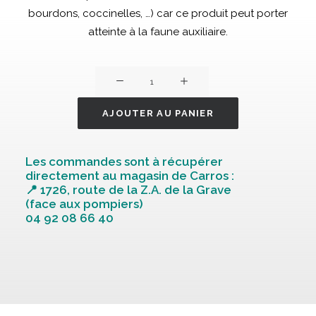
bourdons, coccinelles, …) car ce produit peut porter
atteinte à la faune auxiliaire.
quantité
de
Solabiol
AJOUTER AU PANIER
new
insecticide
Les commandes sont à récupérer
bio
directement au magasin de Carros :
120
📍 1726, route de la Z.A. de la Grave
(face aux pompiers)
gr
04 92 08 66 40