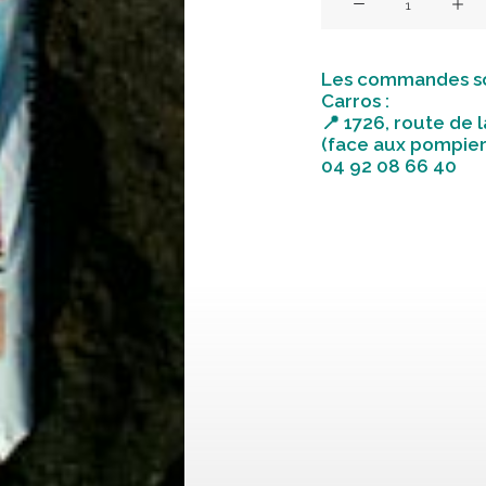
de
Terre
Les commandes so
fertile
Carros :
50L
📍 1726, route de l
(face aux pompier
04 92 08 66 40