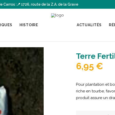
arros :📍 1726, route de la Z.A. de la Grave
RQUES
HISTOIRE
ACTUALITÉS
RÉ
Terre Ferti
6,95
€
Pour plantation et bo
riche en tourbe, favo
produit assure un drai
quantité