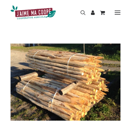
BOUTIQUE
MARQUES
HISTOIRE
ACTUALITÉS
RÉPARATION
LOCATION
NOS MAGASINS
CONTACT