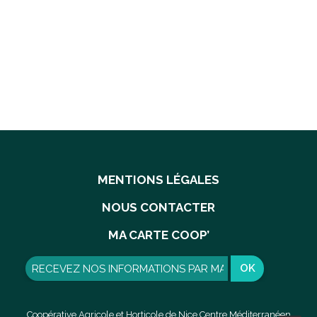
MENTIONS LÉGALES
NOUS CONTACTER
MA CARTE COOP’
OK
AJOUTER AU PANIER
Terreau plantation 50L
8,90
€
Coopérative Agricole et Horticole de Nice Centre Méditerranéen