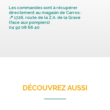
ecorc
Les commandes sont à récupérer
2.00m
directement au magasin de Carros :
(125)
📍 1726, route de la Z.A. de la Grave
(face aux pompiers)
04 92 08 66 40
DÉCOUVREZ AUSSI