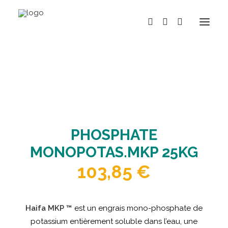
BOUTIQUE
MARQUES
HISTOIRE
PHOSPHATE
ACTUALITÉS
MONOPOTAS.MKP 25KG
RÉPARATION
103,85
€
LOCATION
NOS MAGASINS
CONTACT
Haifa MKP ™
est un engrais mono-phosphate de
potassium entièrement soluble dans l’eau, une