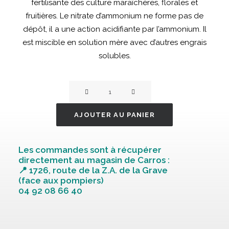
fertilisante des culture maraîchères, florales et
fruitières. Le nitrate d’ammonium ne forme pas de
dépôt, il a une action acidifiante par l’ammonium. Il
est miscible en solution mère avec d’autres engrais
solubles.
quantité
de
Nitrate
AJOUTER AU PANIER
ammoniaque
25kg
Les commandes sont à récupérer
directement au magasin de Carros :
📍 1726, route de la Z.A. de la Grave
(face aux pompiers)
04 92 08 66 40