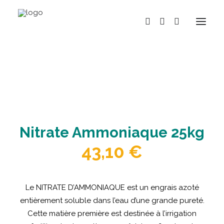
BOUTIQUE
MARQUES
HISTOIRE
Nitrate Ammoniaque 25kg
ACTUALITÉS
43,10
€
RÉPARATION
LOCATION
NOS MAGASINS
Le NITRATE D’AMMONIAQUE est un engrais azoté
entièrement soluble dans l’eau d’une grande pureté.
CONTACT
Cette matière première est destinée à l’irrigation