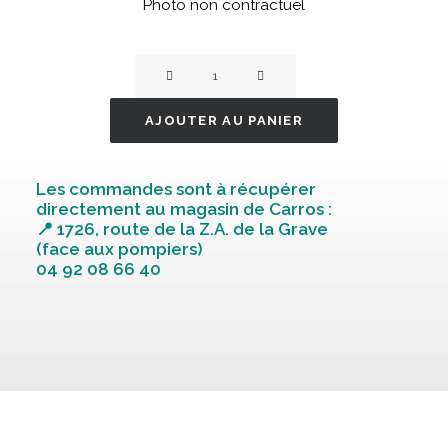
Photo non contractuel
quantité
de
Mangeoire
AJOUTER AU PANIER
plastique
50cm
Les commandes sont à récupérer
directement au magasin de Carros :
📍 1726, route de la Z.A. de la Grave
(face aux pompiers)
04 92 08 66 40