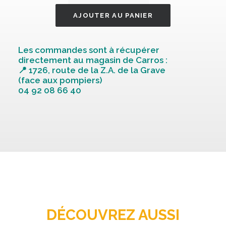
de
Fourche
AJOUTER AU PANIER
a
becher
Les commandes sont à récupérer
ddts
directement au magasin de Carros :
30
📍 1726, route de la Z.A. de la Grave
(face aux pompiers)
em
04 92 08 66 40
po
432291
DÉCOUVREZ AUSSI