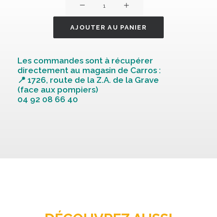
quantité
de
FIL
AJOUTER AU PANIER
NYLON
STIHL
Les commandes sont à récupérer
ROND
directement au magasin de Carros :
D.2.7MM
📍 1726, route de la Z.A. de la Grave
(face aux pompiers)
65M
04 92 08 66 40