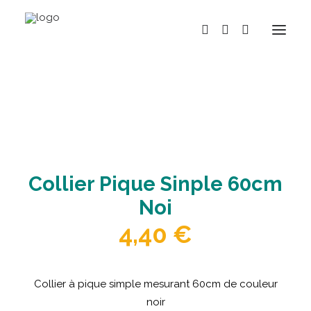
BOUTIQUE
MARQUES
HISTOIRE
Collier Pique Sinple 60cm
ACTUALITÉS
Noi
RÉPARATION
4,40
€
LOCATION
NOS MAGASINS
CONTACT
Collier à pique simple mesurant 60cm de couleur
noir