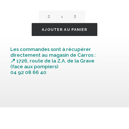
quantité
de
Collier
AJOUTER AU PANIER
pique
sinple
Les commandes sont à récupérer
60cm
directement au magasin de Carros :
noi
📍 1726, route de la Z.A. de la Grave
(face aux pompiers)
04 92 08 66 40