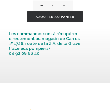
quantité
de
Abreuvoir
AJOUTER AU PANIER
plastique
1.5l
Les commandes sont à récupérer
directement au magasin de Carros :
📍 1726, route de la Z.A. de la Grave
(face aux pompiers)
04 92 08 66 40