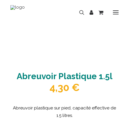
BOUTIQUE
MARQUES
HISTOIRE
Abreuvoir Plastique 1.5l
ACTUALITÉS
4,30
€
RÉPARATION
LOCATION
NOS MAGASINS
Abreuvoir plastique sur pied, capacité effective de
1.5 litres.
CONTACT