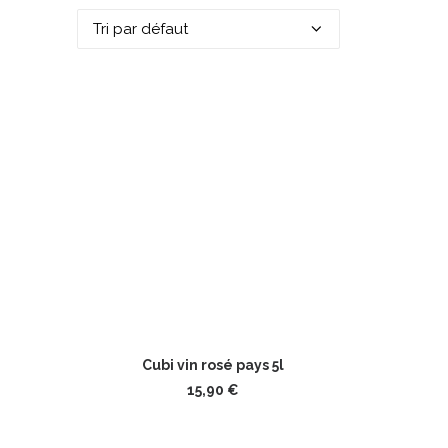
AJOUTER AU PANIER
Cubi vin rosé pays 5l
15,90
€