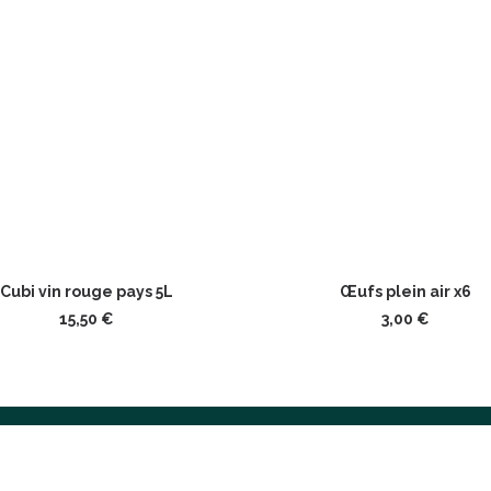
AJOUTER AU PANIER
AJOUTER AU PANIER
Cubi vin rouge pays 5L
Œufs plein air x6
15,50
€
3,00
€
ES
NOUS CONTACTER
MA CARTE CO