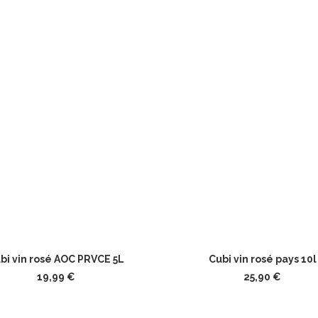
AJOUTER AU PANIER
AJOUTER AU PANIER
bi vin rosé AOC PRVCE 5L
Cubi vin rosé pays 10l
19,99
€
25,90
€