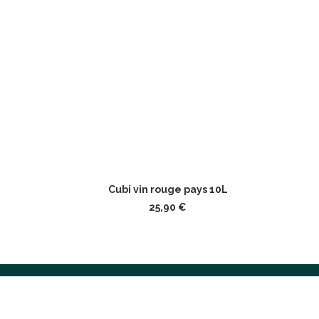
AJOUTER AU PANIER
Cubi vin rouge pays 10L
25,90
€
MENTIONS LÉGAL