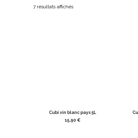
7 résultats affichés
AJOUTER AU PANIER
Cubi vin blanc pays 5L
Cu
15,90
€